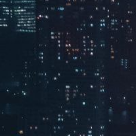
上海民京路百灵鸟体育馆
玻璃壁球馆
浙江龙山体育馆
几何形状攀岩
南昌众森幼儿园迷你高尔夫
宁波华丰集
产品材料
查看所有