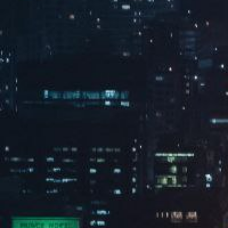
运动木地板
壁球馆材料
人造草坪
减震垫
开云体育 - 开云(中国)一站式服务官方网站
开云体育 - 开云(中国)一站式服务官方网站是专业从事体育设施工程、
运动场地建设的工程公司。我公司于2018年进入体育工程行业，经历
了多年的锻炼成长，是集销售、施工于一体信誉优良的专业体育设施
公司。专业承接篮球场运动地板，壁球馆，迷你高尔夫，足球场，攀
岩，儿童游乐设施等一系列体育项目。
查看更多