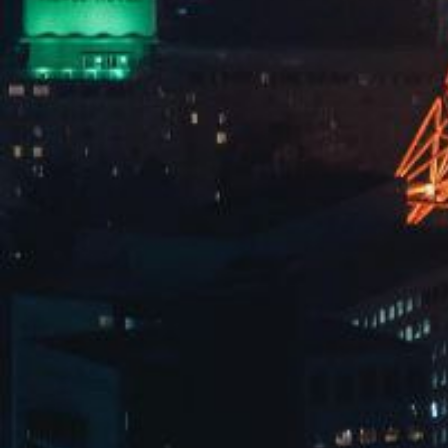
更多
公司动态
开云体育楼顶高尔夫圆满竣工
体育器材维修保养制度
如何处理篮球场木地板伸缩缝
篮球场地技术要求
体育木地板在中国的发展