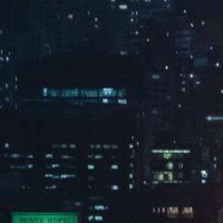
运动木地板
壁球馆材料
人造草坪
减震垫
开云体育 - 开云(中国)一站式服务官方网站
开云体育 - 开云(中国)一站式服务官方网站是专业从事体育设施工程、
运动场地建设的工程公司。我公司于2018年进入体育工程行业，经历
了多年的锻炼成长，是集销售、施工于一体信誉优良的专业体育设施
公司。专业承接篮球场运动地板，壁球馆，迷你高尔夫，足球场，攀
岩，儿童游乐设施等一系列体育项目。
查看更多