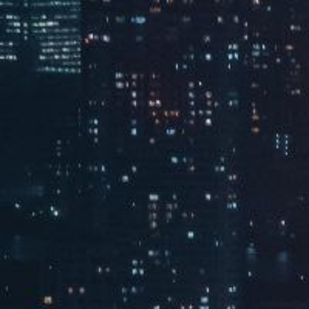
墙
马鞍山奥体中心壁球馆
西安交大壁球馆
西
高尔夫
上海华山公寓网球场
昆山文体中心游乐设施
上海
产品材料
查看所有