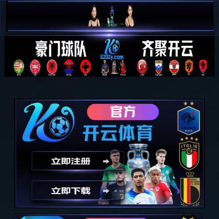
开云体育 - 开云(中国)一站式服务官
方网站
导航
业务范围