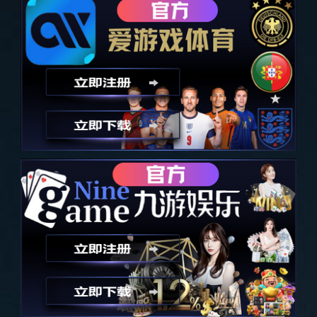
运动地板,迷你高尔夫,壁球馆,足球场,塑胶地板,
查看所有
硅PU球
场,儿童游乐设施
攀岩墙
壁球馆
玻璃式壁球馆
匹克球场